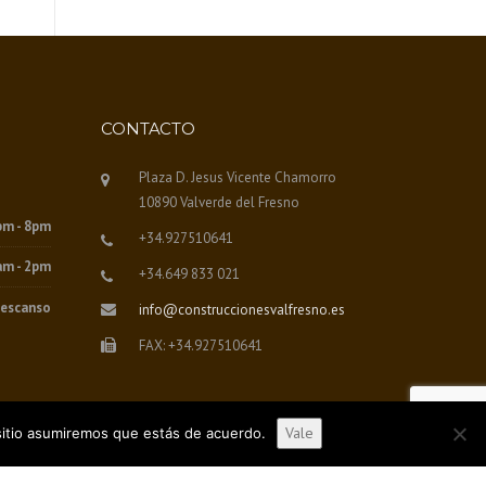
CONTACTO
Plaza D. Jesus Vicente Chamorro
10890 Valverde del Fresno
pm - 8pm
+34.927510641
am - 2pm
+34.649 833 021
escanso
info@construccionesvalfresno.es
FAX: +34.927510641
Vale
 sitio asumiremos que estás de acuerdo.
Servicios
Trabajos
Contacto
Aviso legal