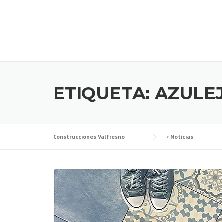
Skip
to
content
ETIQUETA:
AZULE
Construcciones Valfresno
>
Noticias