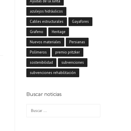
Ayudas de la Junta
azulejos hidráulicos
Cables estructurales
Gayafores
Grafeno
Heritage
Nuevos materiales
Persianas
Polímeros
premio pritzker
sostenibilidad
subvenciones
subvenciones rehabilitación
Buscar noticias
Buscar: