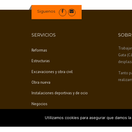
R
A
Siguenos
N
E
L
E
SERVICIOS
SOBR
S
T
I
Trabaja
Reformas
L
Gata (C
I
Estructuras
desplaz
S
M
Excavaciones y obra civil
Tanto pa
O
realizam
Obra nueva
H
I
Instalaciones deportivas y de ocio
D
R
Negocios
Á
U
Utilizamos cookies para asegurar que damos la 
L
I
C
Diseño, mantenimiento web y SEO