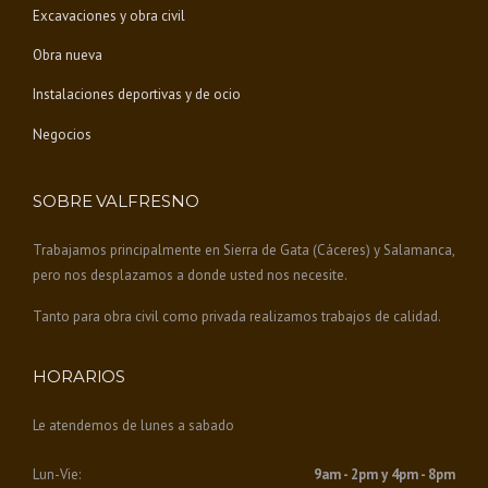
T
Excavaciones y obra civil
R
E
Obra nueva
M
A
Instalaciones deportivas y de ocio
D
U
Negocios
R
A
»
SOBRE VALFRESNO
Trabajamos principalmente en Sierra de Gata (Cáceres) y Salamanca,
pero nos desplazamos a donde usted nos necesite.
Tanto para obra civil como privada realizamos trabajos de calidad.
HORARIOS
Le atendemos de lunes a sabado
Lun-Vie:
9am - 2pm y 4pm - 8pm