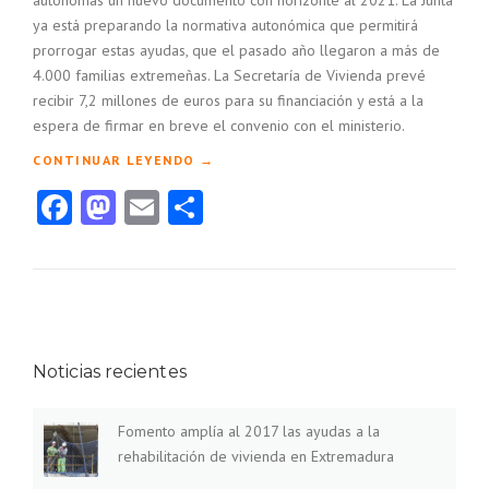
autónomas un nuevo documento con horizonte al 2021. La Junta
ya está preparando la normativa autonómica que permitirá
prorrogar estas ayudas, que el pasado año llegaron a más de
4.000 familias extremeñas. La Secretaría de Vivienda prevé
recibir 7,2 millones de euros para su financiación y está a la
espera de firmar en breve el convenio con el ministerio.
«
CONTINUAR LEYENDO
→
F
Facebook
Mastodon
Email
Compartir
O
M
E
N
T
O
A
M
Noticias recientes
P
L
Í
Fomento amplía al 2017 las ayudas a la
A
rehabilitación de vivienda en Extremadura
A
L