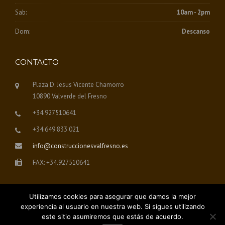
Sab:
10am - 2pm
Dom:
Descanso
CONTACTO
Plaza D. Jesus Vicente Chamorro
10890 Valverde del Fresno
+34.927510641
+34.649 833 021
info@construccionesvalfresno.es
FAX: +34.927510641
Utilizamos cookies para asegurar que damos la mejor
experiencia al usuario en nuestra web. Si sigues utilizando
este sitio asumiremos que estás de acuerdo.