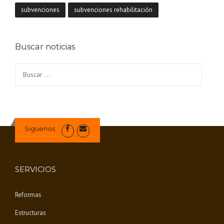
L
subvenciones
subvenciones rehabilitación
I
T
A
C
Buscar noticias
I
Ó
Buscar:
N
D
E
V
I
V
Siguenos
I
E
N
D
SERVICIOS
A
E
Reformas
N
E
Estructuras
X