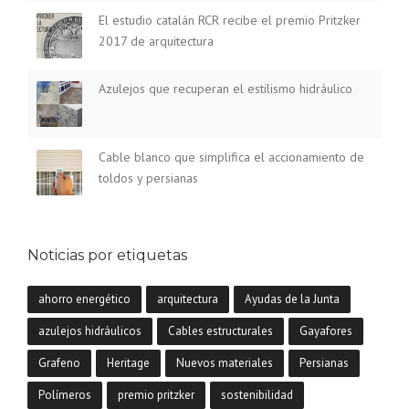
2
El estudio catalán RCR recibe el premio Pritzker
0
2017 de arquitectura
1
7
Azulejos que recuperan el estilismo hidráulico
L
A
S
A
Cable blanco que simplifica el accionamiento de
Y
toldos y persianas
U
D
A
S
Noticias por etiquetas
A
L
A
ahorro energético
arquitectura
Ayudas de la Junta
R
E
azulejos hidráulicos
Cables estructurales
Gayafores
H
Grafeno
Heritage
Nuevos materiales
Persianas
A
B
Polímeros
premio pritzker
sostenibilidad
I