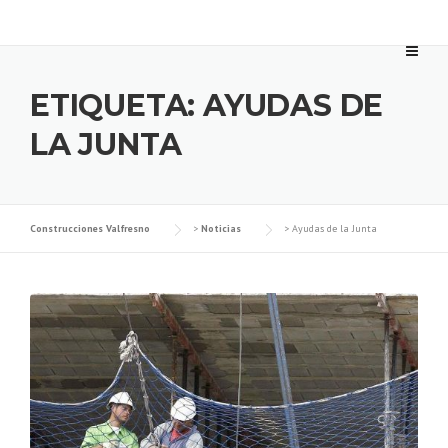
Skip
to
content
ETIQUETA:
AYUDAS DE
LA JUNTA
Construcciones Valfresno
>
Noticias
>
Ayudas de la Junta