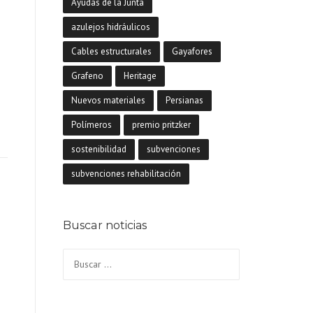
n
Ayudas de la Junta
azulejos hidráulicos
Cables estructurales
Gayafores
Grafeno
Heritage
Nuevos materiales
Persianas
Polímeros
premio pritzker
sostenibilidad
subvenciones
subvenciones rehabilitación
Buscar noticias
Buscar: