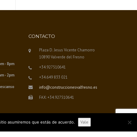
CONTACTO
Plaza D. Jesus Vicente Chamorro
10890 Valverde del Fresno
pm - 8pm
+34.927510641
am - 2pm
+34.649 833 021
escanso
info@construccionesvalfresno.es
FAX: +34.927510641
Vale
 sitio asumiremos que estás de acuerdo.
Servicios
Trabajos
Contacto
Aviso legal