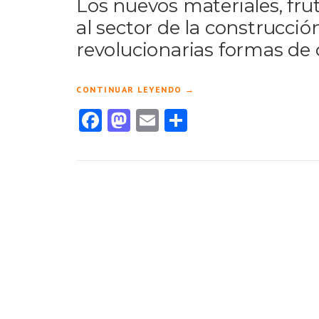
Los nuevos materiales, frut
al sector de la construcció
revolucionarias formas de 
«
CONTINUAR LEYENDO
→
L
Facebook
Mastodon
Email
Compartir
O
S
N
U
E
V
O
S
M
A
T
E
R
I
A