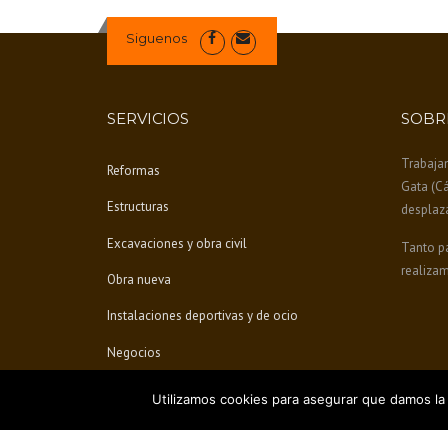
L
E
Siguenos
S
Q
U
E
SERVICIOS
SOBR
A
C
Trabaja
Reformas
E
Gata (C
R
Estructuras
desplaz
C
A
Excavaciones y obra civil
Tanto pa
N
realizam
L
Obra nueva
A
Instalaciones deportivas y de ocio
S
O
Negocios
B
R
A
Utilizamos cookies para asegurar que damos la 
S
D
Diseño, mantenimiento web y SEO