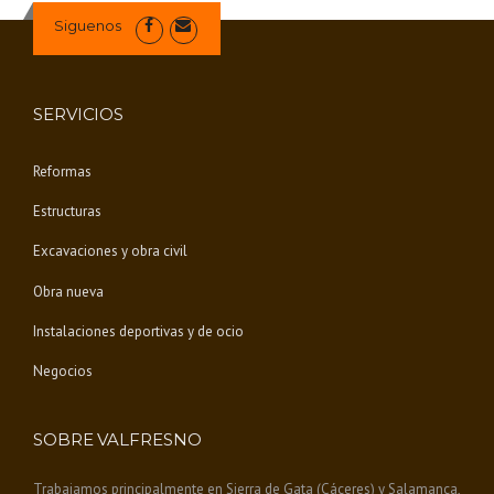
V
Siguenos
I
E
N
D
SERVICIOS
A
E
Reformas
N
E
Estructuras
X
T
Excavaciones y obra civil
R
E
Obra nueva
M
A
Instalaciones deportivas y de ocio
D
U
Negocios
R
A
»
SOBRE VALFRESNO
Trabajamos principalmente en Sierra de Gata (Cáceres) y Salamanca,