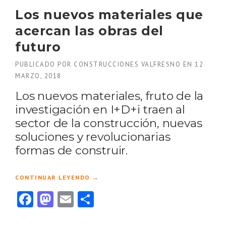
Los nuevos materiales que
acercan las obras del
futuro
PUBLICADO POR
CONSTRUCCIONES VALFRESNO
EN
12
MARZO, 2018
Los nuevos materiales, fruto de la
investigación en I+D+i traen al
sector de la construcción, nuevas
soluciones y revolucionarias
formas de construir.
«
CONTINUAR LEYENDO
→
L
Facebook
Mastodon
Email
Compartir
O
S
N