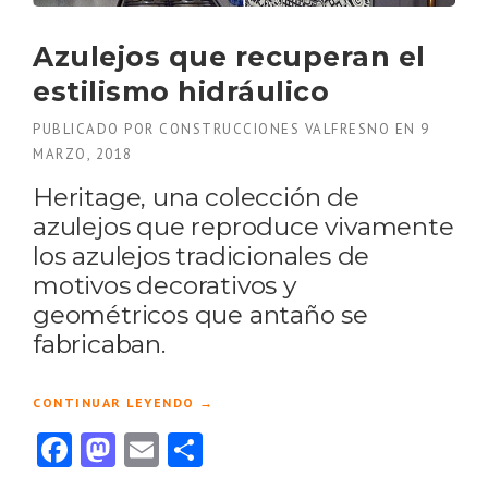
M
P
L
Azulejos que recuperan el
I
estilismo hidráulico
F
I
PUBLICADO POR
CONSTRUCCIONES VALFRESNO
EN
9
C
MARZO, 2018
A
E
Heritage, una colección de
L
azulejos que reproduce vivamente
A
C
los azulejos tradicionales de
C
motivos decorativos y
I
geométricos que antaño se
O
N
fabricaban.
A
M
I
«
CONTINUAR LEYENDO
→
E
A
Facebook
Mastodon
Email
Compartir
N
Z
T
U
O