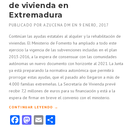
L
de vivienda en
P
Extremadura
R
E
PUBLICADO POR
AZUCENA DM
EN
9 ENERO, 2017
M
I
Continúan las ayudas estatales al alquiler y la rehabilitación de
O
viviendas. El Ministerio de Fomento ha ampliado a todo este
P
ejercicio la vigencia de las subvenciones incluidas en el plan
R
I
2013-2016, a la espera de consensuar con las comunidades
T
autónomas un nuevo documento con horizonte al 2021. La Junta
Z
ya está preparando la normativa autonómica que permitirá
K
prorrogar estas ayudas, que el pasado año llegaron a más de
E
4.000 familias extremeñas. La Secretaría de Vivienda prevé
R
recibir 7,2 millones de euros para su financiación y está a la
2
espera de firmar en breve el convenio con el ministerio.
0
1
«
CONTINUAR LEYENDO
→
7
F
D
Facebook
Mastodon
Email
Compartir
O
E
M
A
E