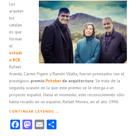
Los
L
I
arquitec
S
tos
M
catalan
O
es que
H
forman
I
el
D
estudi
R
Á
o RCR
,
U
Rafael
L
Aranda, Carme Pigem y Ramón Vilalta, fueron premiados con el
I
prestigioso
premio
Pritzker
de arquitectura
. Se trata de la
C
segunda ocasión en la que este premio se le otorga a un
O
proyecto español. Hasta el momento, este reconocimiento sólo
»
había recaído en un español, Rafael Moneo, en el año 1996.
«
CONTINUAR LEYENDO
→
E
Facebook
Mastodon
Email
Compartir
L
E
S