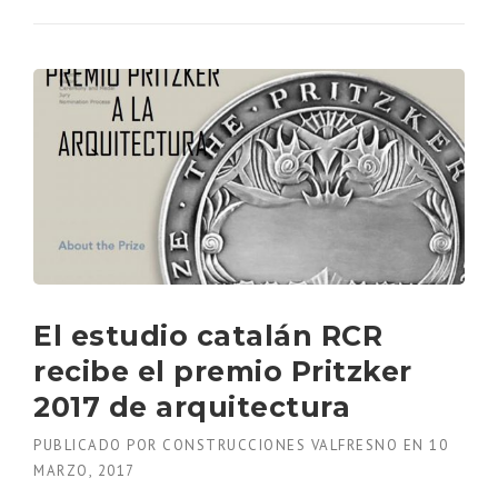
L
D
E
E
J
T
O
O
S
L
Q
D
U
O
E
S
R
Y
E
P
C
E
U
R
P
S
E
I
R
El estudio catalán RCR
A
A
N
N
recibe el premio Pritzker
A
E
S
2017 de arquitectura
L
»
E
PUBLICADO POR
CONSTRUCCIONES VALFRESNO
EN
10
S
T
MARZO, 2017
I