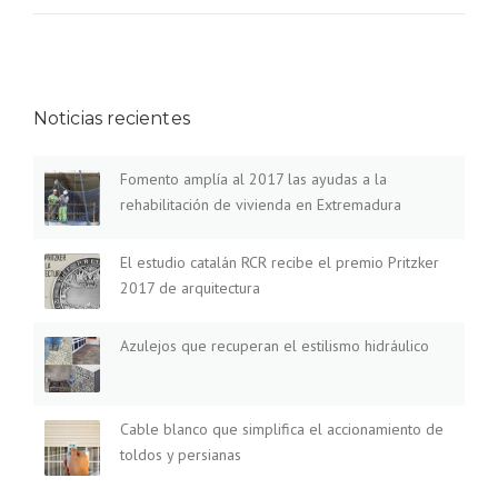
R
N
Q
T
U
O
I
A
T
M
E
Noticias recientes
P
C
L
T
Í
Fomento amplía al 2017 las ayudas a la
U
A
R
rehabilitación de vivienda en Extremadura
A
A
L
»
2
El estudio catalán RCR recibe el premio Pritzker
0
2017 de arquitectura
1
7
Azulejos que recuperan el estilismo hidráulico
L
A
S
A
Cable blanco que simplifica el accionamiento de
Y
toldos y persianas
U
D