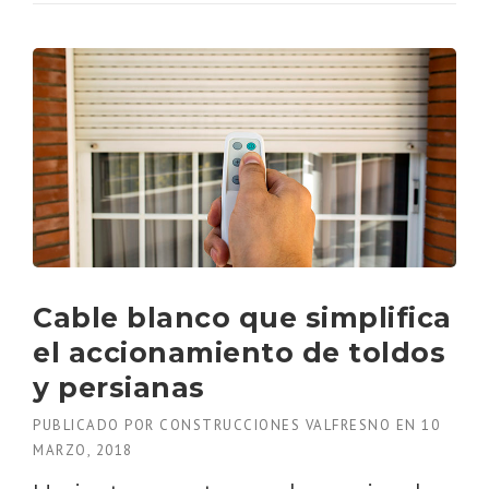
U
E
V
O
S
M
A
T
E
R
I
A
L
E
S
Cable blanco que simplifica
Q
el accionamiento de toldos
U
E
y persianas
A
C
PUBLICADO POR
CONSTRUCCIONES VALFRESNO
EN
10
E
MARZO, 2018
R
C