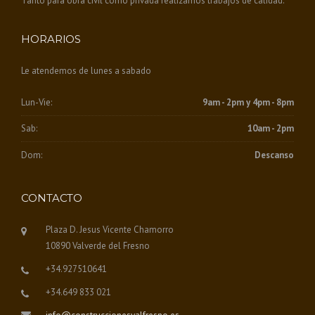
Tanto para obra civil como privada realizamos trabajos de calidad.
HORARIOS
Le atendemos de lunes a sabado
Lun-Vie:
9am - 2pm y 4pm - 8pm
Sab:
10am - 2pm
Dom:
Descanso
CONTACTO
Plaza D. Jesus Vicente Chamorro
10890 Valverde del Fresno
+34.927510641
+34.649 833 021