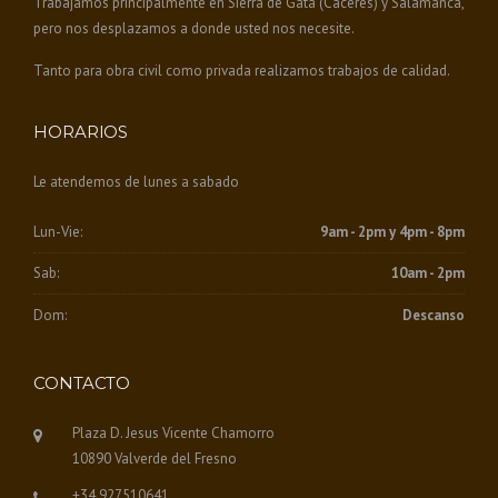
Trabajamos principalmente en Sierra de Gata (Cáceres) y Salamanca,
pero nos desplazamos a donde usted nos necesite.
Tanto para obra civil como privada realizamos trabajos de calidad.
HORARIOS
Le atendemos de lunes a sabado
Lun-Vie:
9am - 2pm y 4pm - 8pm
Sab:
10am - 2pm
Dom:
Descanso
CONTACTO
Plaza D. Jesus Vicente Chamorro
10890 Valverde del Fresno
+34.927510641