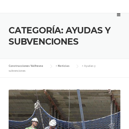
Skip
to
content
CATEGORÍA:
AYUDAS Y
SUBVENCIONES
Construcciones Valfresno
>
Noticias
>
Ayudas y
subvenciones