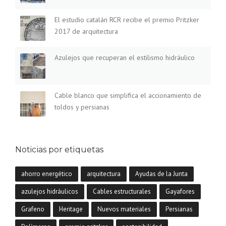
L
2
El estudio catalán RCR recibe el premio Pritzker
0
2017 de arquitectura
1
7
Azulejos que recuperan el estilismo hidráulico
L
A
S
A
Cable blanco que simplifica el accionamiento de
Y
toldos y persianas
U
D
A
S
Noticias por etiquetas
A
L
A
ahorro energético
arquitectura
Ayudas de la Junta
R
E
azulejos hidráulicos
Cables estructurales
Gayafores
H
Grafeno
Heritage
Nuevos materiales
Persianas
A
B