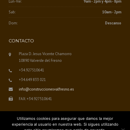
Lun-Vie:
9am - 2pm y 4pm - 8pm
Sab:
10am - 2pm
Dom:
Descanso
CONTACTO
Plaza D. Jesus Vicente Chamorro
10890 Valverde del Fresno
+34.927510641
+34.649 833 021
info@construccionesvalfresno.es
FAX: +34.927510641
Utilizamos cookies para asegurar que damos la mejor
experiencia al usuario en nuestra web. Si sigues utilizando