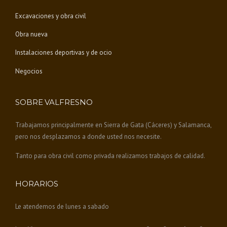
T
Excavaciones y obra civil
R
E
Obra nueva
M
A
Instalaciones deportivas y de ocio
D
U
Negocios
R
A
»
SOBRE VALFRESNO
Trabajamos principalmente en Sierra de Gata (Cáceres) y Salamanca,
pero nos desplazamos a donde usted nos necesite.
Tanto para obra civil como privada realizamos trabajos de calidad.
HORARIOS
Le atendemos de lunes a sabado