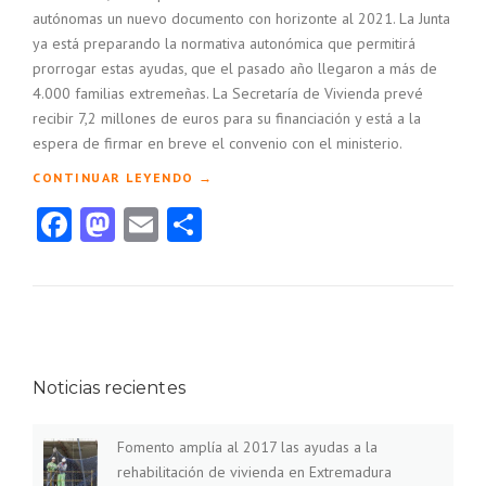
autónomas un nuevo documento con horizonte al 2021. La Junta
ya está preparando la normativa autonómica que permitirá
prorrogar estas ayudas, que el pasado año llegaron a más de
4.000 familias extremeñas. La Secretaría de Vivienda prevé
recibir 7,2 millones de euros para su financiación y está a la
espera de firmar en breve el convenio con el ministerio.
«
CONTINUAR LEYENDO
→
F
Facebook
Mastodon
Email
Compartir
O
M
E
N
T
O
A
M
Noticias recientes
P
L
Í
Fomento amplía al 2017 las ayudas a la
A
rehabilitación de vivienda en Extremadura
A